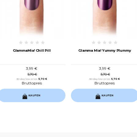
GlammaMia! Chill Pill
Glamma Mia! Yummy Plummy
3,99 €
3,99 €
5,70 €
5,70 €
30-day low price:
5,70 €
30-day low price:
5,70 €
Bruttopreis
Bruttopreis
KAUFEN
KAUFEN