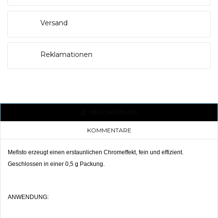
Versand
WUNSCHLISTE ERSTELLEN
ANMELDEN
Reklamationen
NAME DER WUNSCHLISTE
Sie müssen angemeldet sein, um Artikel Ihrer
AUF MEINE WUNSCHLISTE
Wunschliste hinzufügen zu können.
add_circle_outline
Create new list
Abbrechen
Anmelden
Abbrechen
Wunschliste erstellen
BESCHREIBUNG
KOMMENTARE
Mefisto erzeugt einen erstaunlichen Chromeffekt, fein und effizient.
Geschlossen in einer 0,5 g Packung.
ANWENDUNG: