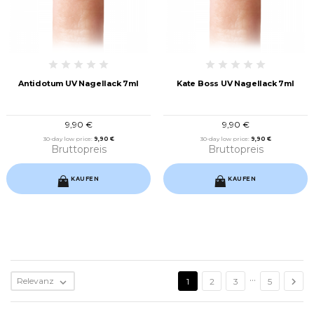
Antidotum UV Nagellack 7ml
Kate Boss UV Nagellack 7ml
9,90 €
9,90 €
30-day low price:
9,90 €
30-day low price:
9,90 €
Bruttopreis
Bruttopreis
KAUFEN
KAUFEN
…

Relevanz

1
2
3
5