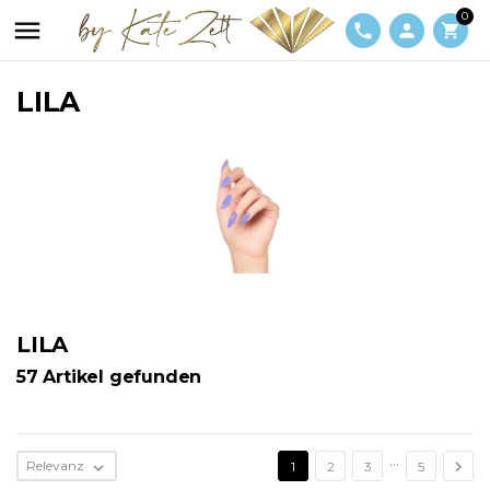
0

phone
person
shopping_cart
LILA
LILA
57 Artikel gefunden
…

Relevanz

1
2
3
5