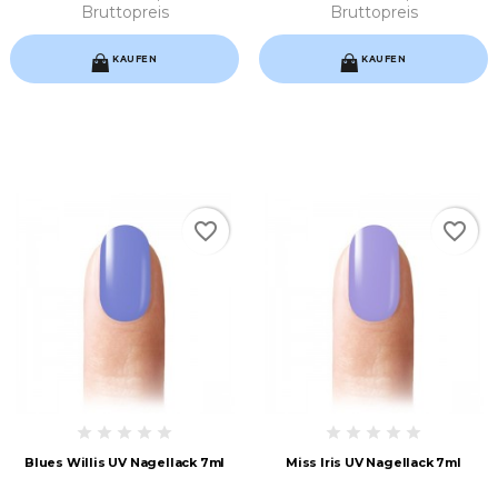
Bruttopreis
Bruttopreis
KAUFEN
KAUFEN
favorite_border
favorite_border
Blues Willis UV Nagellack 7ml
Miss Iris UV Nagellack 7ml