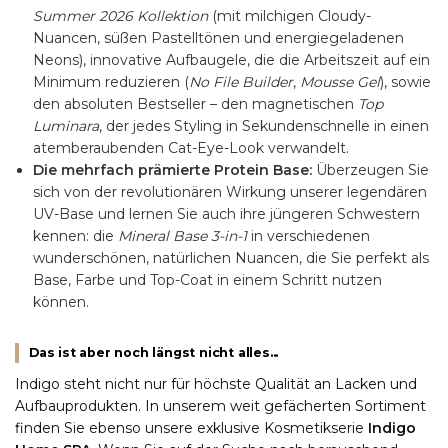
Summer 2026 Kollektion
(mit milchigen Cloudy-
Nuancen, süßen Pastelltönen und energiegeladenen
Neons), innovative Aufbaugele, die die Arbeitszeit auf ein
Minimum reduzieren (
No File Builder
,
Mousse Gel
), sowie
den absoluten Bestseller – den magnetischen
Top
Luminara
, der jedes Styling in Sekundenschnelle in einen
atemberaubenden Cat-Eye-Look verwandelt.
Die mehrfach prämierte Protein Base:
Überzeugen Sie
sich von der revolutionären Wirkung unserer legendären
UV-Base und lernen Sie auch ihre jüngeren Schwestern
kennen: die
Mineral Base 3-in-1
in verschiedenen
wunderschönen, natürlichen Nuancen, die Sie perfekt als
Base, Farbe und Top-Coat in einem Schritt nutzen
können.
Das ist aber noch längst nicht alles...
Indigo steht nicht nur für höchste Qualität an Lacken und
Aufbauprodukten. In unserem weit gefächerten Sortiment
finden Sie ebenso unsere exklusive Kosmetikserie
Indigo