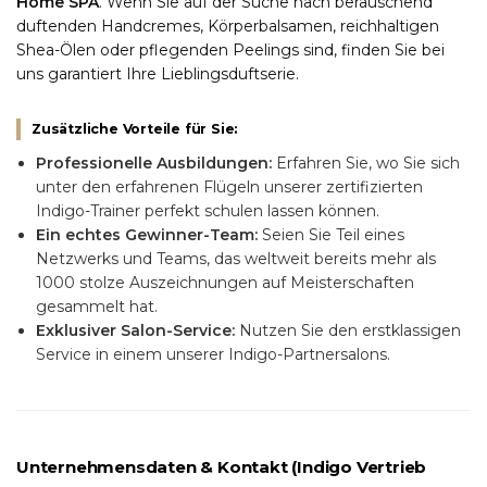
Home SPA
. Wenn Sie auf der Suche nach berauschend
duftenden Handcremes, Körperbalsamen, reichhaltigen
Shea-Ölen oder pflegenden Peelings sind, finden Sie bei
uns garantiert Ihre Lieblingsduftserie.
Zusätzliche Vorteile für Sie:
WUNSCHLISTE ERSTELLEN
Professionelle Ausbildungen:
Erfahren Sie, wo Sie sich
ANMELDEN
unter den erfahrenen Flügeln unserer zertifizierten
((MODALTITLE))
Indigo-Trainer perfekt schulen lassen können.
NAME DER WUNSCHLISTE
Ein echtes Gewinner-Team:
Seien Sie Teil eines
Sie müssen angemeldet sein, um Artikel Ihrer
((confirmMessage))
AUF MEINE WUNSCHLISTE
Netzwerks und Teams, das weltweit bereits mehr als
Wunschliste hinzufügen zu können.
1000 stolze Auszeichnungen auf Meisterschaften
add_circle_outline
Create new list
gesammelt hat.
((cancelText))
((modalDeleteText))
Exklusiver Salon-Service:
Nutzen Sie den erstklassigen
Abbrechen
Anmelden
Service in einem unserer Indigo-Partnersalons.
Abbrechen
Wunschliste erstellen
Unternehmensdaten & Kontakt (Indigo Vertrieb