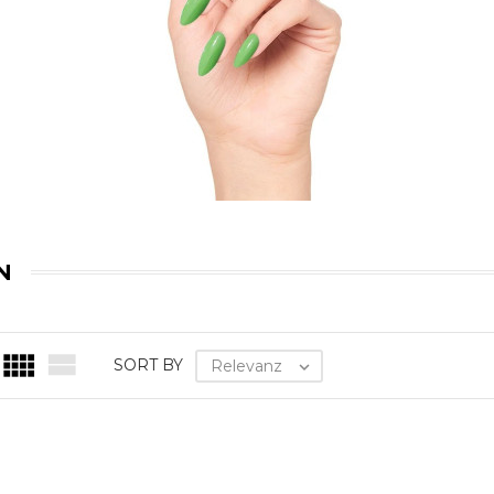
N


SORT BY
Relevanz
