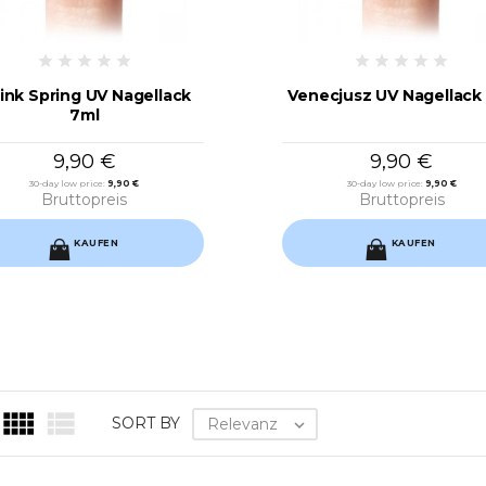
ink Spring UV Nagellack
Venecjusz UV Nagellack
7ml
9,90 €
9,90 €
30-day low price:
9,90 €
30-day low price:
9,90 €
Bruttopreis
Bruttopreis
KAUFEN
KAUFEN


SORT BY
Relevanz
