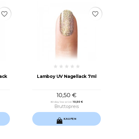
favorite_border
favorite_border
ack
Lamboy UV Nagellack 7ml
10,50 €
30-day low price:
10,50 €
Bruttopreis
KAUFEN