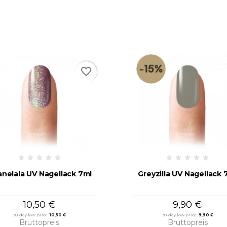
favorite_border
nelala UV Nagellack 7ml
Greyzilla UV Nagellack 
10,50 €
9,90 €
NSCHLISTE ERSTELLEN
30-day low price:
10,50 €
30-day low price:
9,90 €
NMELDEN
Bruttopreis
Bruttopreis