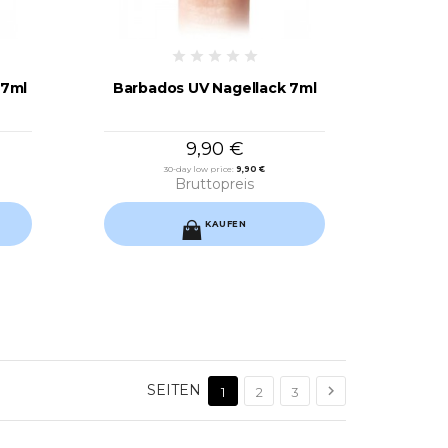
 7ml
Barbados UV Nagellack 7ml
9,90 €
30-day low price:
9,90 €
Bruttopreis
KAUFEN
SEITEN

1
2
3