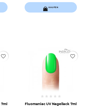
KAUFEN
list
favorite_border
favorite_border
 7ml
Fluomaniac UV Nagellack 7ml