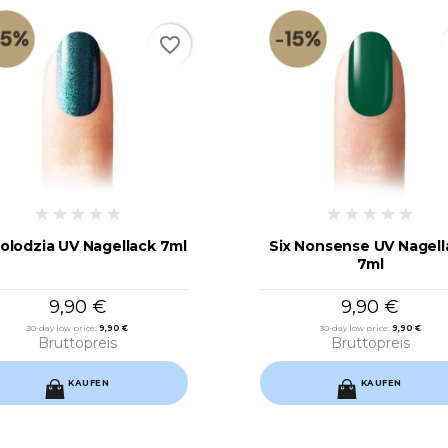
favorite_border
olodzia UV Nagellack 7ml
Six Nonsense UV Nagell
7ml
9,90 €
9,90 €
30-day low price:
9,90 €
30-day low price:
9,90 €
Bruttopreis
Bruttopreis
KAUFEN
KAUFEN