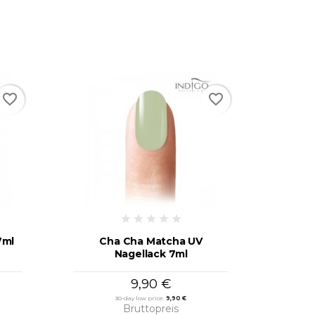
favorite_border
favorite_border
7ml
Cha Cha Matcha UV
Nagellack 7ml
9,90 €
30-day low price:
9,90 €
Bruttopreis